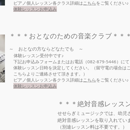
​ ピアノ個人レッスン各クラス詳細は
こちら
をご覧ください♪
​
体験レッスンお申込み
＊＊＊おとなのための音楽クラブ＊＊
～ おとなの方ならどなたでも ～
体験レッスン受付中です♪
下記お申込みフォームまたはお電話（082-879-5446）にて
体験レッスン日時を決定してください。（留守電の場合はご
こちらよりご連絡させて頂きます。）
​ ピアノ個人レッスン各クラス詳細は
こちら
をご覧ください
​
体験レッスンお申込み
＊＊＊絶対音感レッス
せせらぎミュージックでは、幼児
絶対音感レッスンを取り入れていま
​（別途レッスン料は不要です。）