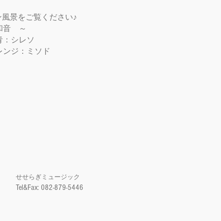
風景をご覧ください♪
和音 ～
青：シレソ
レンジ：ミソド
レ
せせらぎミュージック
Tel&Fax: 082-879-5446