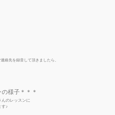
＊
連絡先を録音して頂きましたら、
♪
ンの様子＊＊＊
さんのレッスンに
す♪