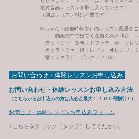
せせらぎミュージックでは、幼児さんのレ
絶対音感レッスンを取り入れています♪
​（別途レッスン料は不要です）
Mちゃん（録画時年少）のレッスン風景をご
～ 動画の中で出てくる旗の色と和音 
赤：ドミソ 黄色：ドファラ 青：シレ
黒：ラドファ 緑：レソシ オレンジ：
紫：ファラド ピンク：ソシレ
お問い合わせ・体験レッスンお申し込み
お問い合わせ・体験レッスンお申し込み方法
（こちらからお申込みの方は入会金最大１,１００円割引！）
お問合せ・体験レッスンお申込みフォーム
​↑こちらをクリック（タップ）してください。