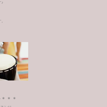
♪
）
す。
子＊＊＊