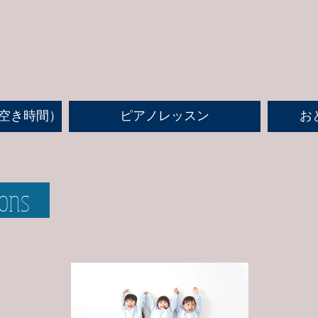
空き時間）
ピアノレッスン
お
ssons