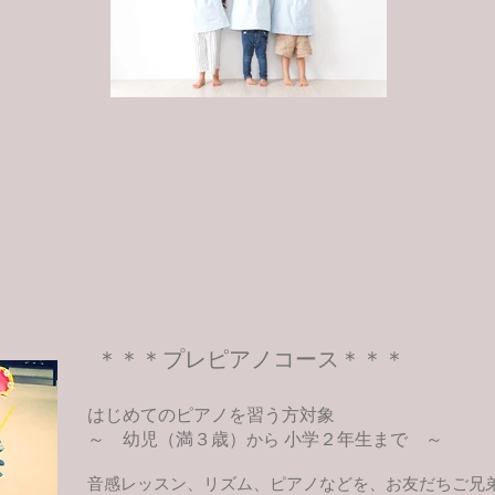
＊＊＊プレピアノコース＊＊＊
は
じめてのピアノを習う
方対象
～
幼
児（満３歳）
小学２年生まで ～
から
音感レッスン、リズム、ピアノなどを、お友だちご兄