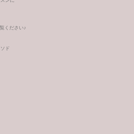
ッスンに
覧ください♪
～
ソ
ミソド