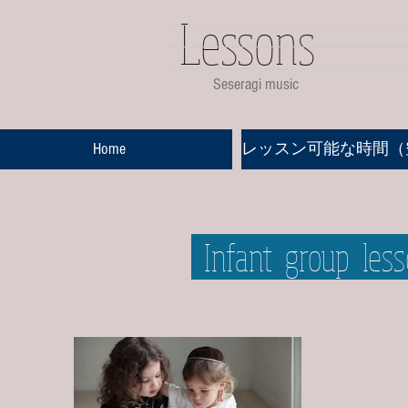
Lessons
​Seseragi music
Home
レッスン可能な時間（
Infant group le