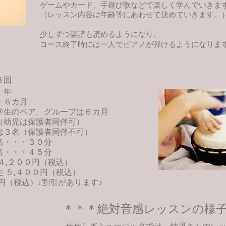
ゲームやカード、手遊び歌などで楽しく学んでいきます
​（レッスン内容は年齢等にあわせて決めていきます。
少しずつ楽譜も読めるようになり、
コース終了時には一人でピアノが弾けるようになりま
月３回
・１年
６カ月
のペア、グループは６カ月
（幼
児は保護者同伴可）
は３名（保護者同伴不可）
名・・・３０分
・４５分
 ４,２００円（税込）
生 ５,４００円（税込）
円（税込）↓割引があります♪
＊＊＊絶対音感レッスンの様